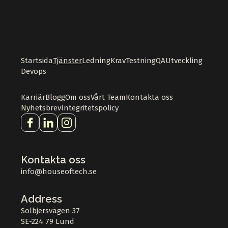
Startsida
Tjänster
Ledning
Krav
Testning
QA
Utveckling
Devops
Karriär
Blogg
Om oss
Vårt Team
Kontakta oss
Nyhetsbrev
Integritetspolicy
Kontakta oss
info@houseoftech.se
Address
Solbjersvägen 37
SE-224 79 Lund