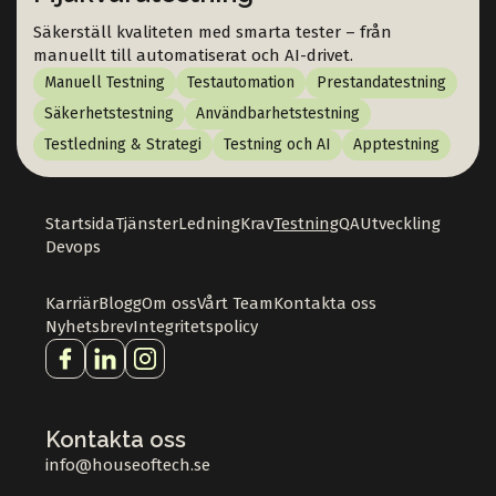
Säkerställ kvaliteten med smarta tester – från
manuellt till automatiserat och AI-drivet.
Manuell Testning
Testautomation
Prestandatestning
Säkerhetstestning
Användbarhetstestning
Testledning & Strategi
Testning och AI
Apptestning
Startsida
Tjänster
Ledning
Krav
Testning
QA
Utveckling
Devops
Karriär
Blogg
Om oss
Vårt Team
Kontakta oss
Nyhetsbrev
Integritetspolicy
Kontakta oss
info@houseoftech.se